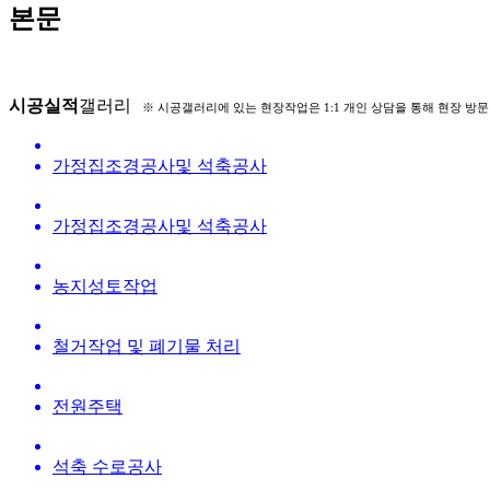
본문
시공실적
갤러리
※ 시공갤러리에 있는 현장작업은 1:1 개인 상담을 통해 현장 방문 
가정집조경공사및 석축공사
가정집조경공사및 석축공사
농지성토작업
철거작업 및 폐기물 처리
전원주택
석축 수로공사